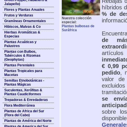
Rebajas d
Green Pepper, Habanero &
Jalapeño)
híbridos 
Flores y Plantas Anuales
% de des
Frutos y Verduras
Nuestra colección
informaci
Gramíneas Ornamentales
especial:
Plantas bulbosas de
Hibiscos, Malvas & Co
Suráfrica
Hierbas Aromáticas &
Encuentr
Especias
de más
Plantas Acuáticas y
extraordi
Palustres
Plantas con Bulbos,
artícul
Tubérculos & Rizomas
inmediat
(Geophytas)
€ 0,99 p
Plantas Pereniales
Plantas Tropicales para
pedido
, 
Macetas
valor de
Semillas Etnobotánicas -
Plantas Mágicas
excluidos
Suculentas, Xerófitas &
tramitac
Plantas Caudiciformes
se enví
Trepadoras & Enredaderas
anticipa
Flora Mediterránea
sobre lo
Plantas de Africa del Sur
(Flora del Cabo)
disponib
Plantas de América del Norte
Generale
Plantas de America del Sur