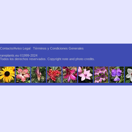
Contacto/Aviso Legal
Términos y Condiciones Generales
rareplants.eu ©1999-2024
Todos los derechos reservados.
Copyright note and photo credits.