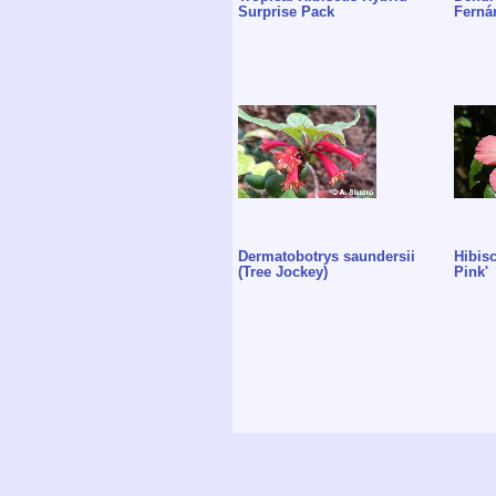
Surprise Pack
Ferná
Dermatobotrys saundersii
Hibisc
(Tree Jockey)
Pink'