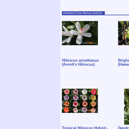
PRODUCTOS RESALTADOS
Hibiscus arnottianus
Brigh
(Arnott's Hibiscus)
(Hawa
Tropical Hibiscus Hybrid -
Dendro