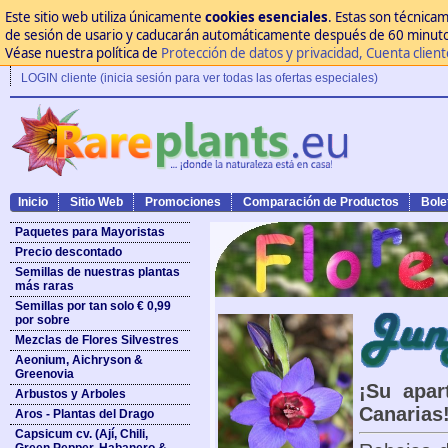
Este sitio web utiliza únicamente
cookies esenciales
. Estas son técnica
de sesión de usario y caducarán automáticamente después de 60 minutos 
Véase nuestra política de
Protección de datos y privacidad, Cuenta clien
LOGIN cliente (inicia sesión para ver todas las ofertas especiales)
Inicio
Sitio Web
Promociones
Comparación de Productos
Bole
Paquetes para Mayoristas
Precio descontado
Semillas de nuestras plantas
más raras
Semillas por tan solo € 0,99
por sobre
Mezclas de Flores Silvestres
Aeonium, Aichryson &
Greenovia
¡Su apar
Arbustos y Arboles
Canarias
Aros - Plantas del Drago
Capsicum cv. (Ají, Chili,